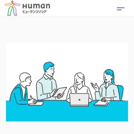
製品TOP
xReport
xDB
for Server